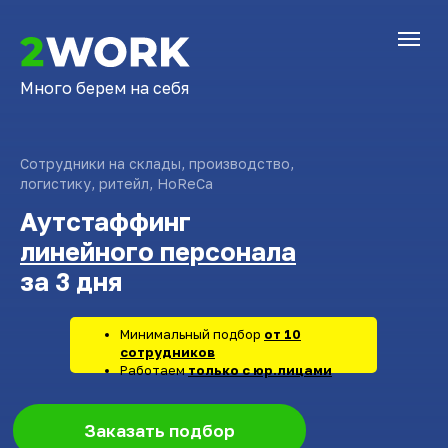
Много берем на себя
Сотрудники на склады, производство,
логистику, ритейл, HoReCa
Аутстаффинг
линейного персонала
за 3 дня
Минимальный подбор
от 10
сотрудников
Работаем
только с юр.лицами
Заказать подбор